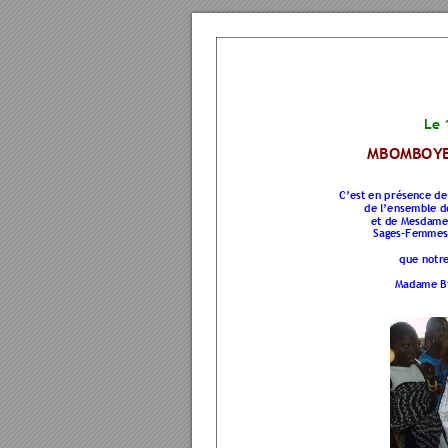
Le 
MBOMBOYE
C’est en présenc
e de
de l’ensemble d
et de Mesdame
Sages-Femme
s
que notre
Madame Bi