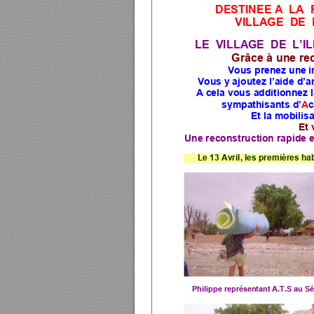
DESTINEE 
A
  L
A 
VILLAGE  DE  
LE  VILL
A
GE  D
E  L’I
Grâce à une re
Vous prenez un
e 
Vous y
 ajoutez 
l’aide d’
A
 cela 
vous ad
ditionnez 
A
c
sympath
isants d’
Et la mobilisa
Et 
Une reconstruct
ion rapide
 
Le 13 
A
vril, les premières ha
Philippe représen
tant A
.T.S au S