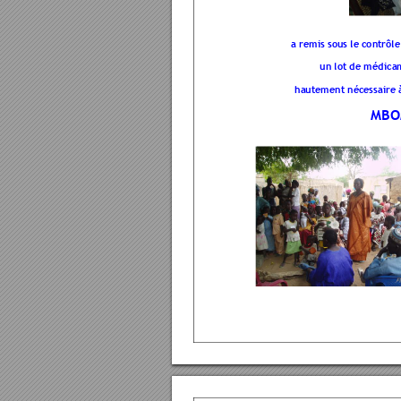
a remis sous le 
contrôle
un lot de médic
hautement néc
essaire 
MBO