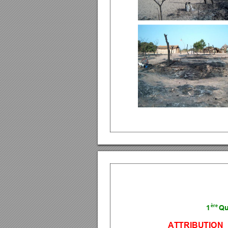
1
ère
Qu
A
TTRIBUTION  