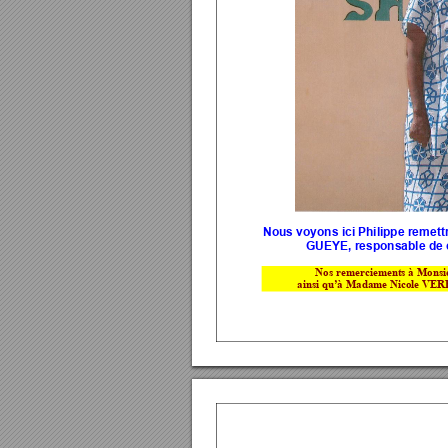
Nous voyons ici Philippe remettr
GUEYE, responsable de c
Nos remerciemen
ts à Mons
ainsi qu’à Mada
me Nicole VE
R