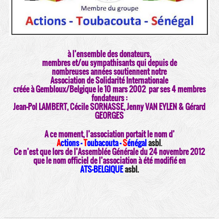
à l’ensemble des donateurs,
membres et/ou sympathisants qui depuis de
nombreuses années soutiennent notre
Association de Solidarité Internationale
créée à Gembloux/Belgique le 10 mars 2002
par ses 4 membres
fondateurs :
Jean-Pol LAMBERT, Cécile SORNASSE, Jenny VAN EYLEN & Gérard
GEORGES
A ce moment, l’association portait le nom d’
A
ctions –
T
oubacouta –
S
énégal
asbl
.
Ce n’est que lors de l’Assemblée Générale du 24 novembre 2012
que le nom officiel de l’association à été modifié en
ATS-BELGIQUE
asbl.