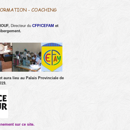
DIOUF,
Directeur du
CFP/CEFAM
et
hébergement.
et aura lieu au Palais Provinciale de
019.
inement sur ce site.