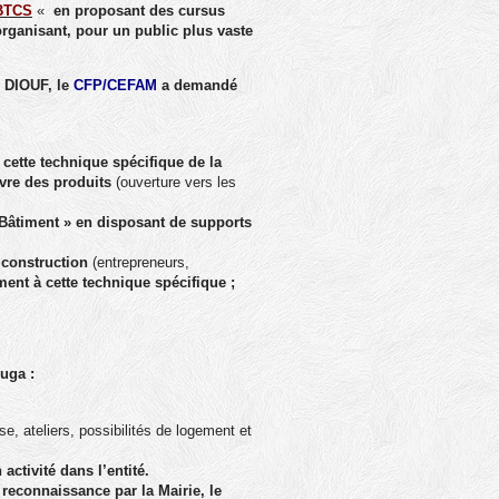
BTCS
«
en proposant des cursus
organisant, pour un public plus vaste
u DIOUF, le
CFP/CEFAM
a demandé
cette technique spécifique de la
uvre des produits
(ouverture vers les
Bâtiment
» en disposant de supports
 construction
(entrepreneurs,
ment à cette technique spécifique ;
uga :
se, ateliers, possibilités de logement et
ctivité dans l’entité.
reconnaissance par la Mairie, le