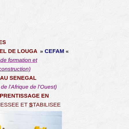
ES
EL DE LOUGA
»
CEFAM
«
 de formation et
construction)
R AU SENEGAL
de l’Afrique de l’Ouest
)
PPRENTISSAGE EN
ESSEE ET
S
TABILISEE