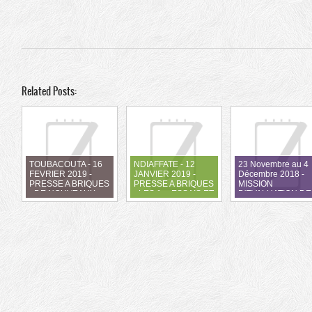
Related Posts:
TOUBACOUTA - 16
NDIAFFATE - 12
23 Novembre au 4
FEVRIER 2019 -
JANVIER 2019 -
Décembre 2018 -
PRESSE A BRIQUES
PRESSE A BRIQUES
MISSION
- DE NOUVEAUX
- LES 1er ESSAIS ET
D'EVALUATION DE
ESSAIS DE
LE DEBUT DE
PROJETS 2015 -
PRODUCTION "
PRODUCTION
2018
GRANDEUR
NATURE "