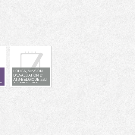
LOUGA, MISSION
D'EVALUATION D'
ATS-BELGIQUE asbl
S
AU GIE " LNTC -
PROJET PRESSE A
PAVES