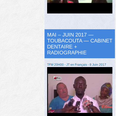
MAI – JUIN 2017 —
TOUBACOUTA — CABINET
DENTAIRE +
RADIOGRAPHIE
TFM 20H00 - JT en Français - 8 Juin 2017