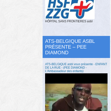
HÔPITAL SANS FRONTIERES asbl
ATS-BELGIQUE ASBL
PRÉSENTE – PEE
DIAMOND
ATS-BELGIQUE asbl vous présente - ENFANT
DE LA RUE - (PEE DIAMOND -
L'Ambassadeur des enfants)