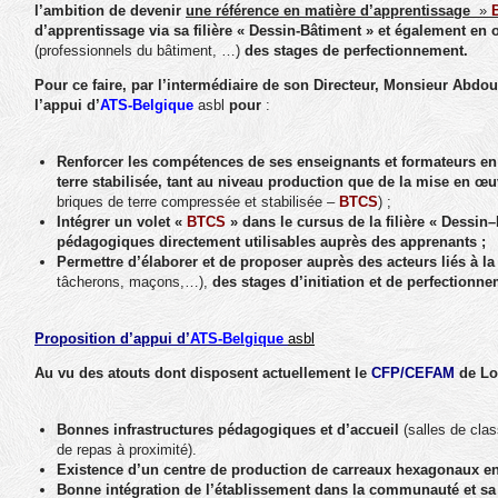
l’ambition de devenir
une référence en matière d’apprentissage
»
d’apprentissage via sa filière « Dessin-Bâtiment » et également en 
(professionnels du bâtiment, …)
des stages de perfectionnement.
Pour ce faire, par l’intermédiaire de son Directeur, Monsieur Abdo
l’appui d’
ATS-Belgique
asbl
pour
:
Renforcer les compétences de ses enseignants et formateurs en 
terre stabilisée, tant au niveau production que de la mise en œ
briques de terre compressée et stabilisée –
BTCS
) ;
Intégrer un volet «
BTCS
» dans le cursus de la filière «
Dessin–
pédagogiques directement utilisables auprès des apprenants ;
Permettre d’élaborer et de proposer auprès des acteurs liés à la
tâcherons, maçons,…),
des stages d’initiation et de perfectionne
Proposition d’appui d’
ATS-Belgique
asbl
Au vu des atouts dont disposent actuellement le
CFP/CEFAM
de Lo
Bonnes infrastructures pédagogiques et d’accueil
(salles de clas
de repas à proximité).
Existence d’un centre de production de carreaux hexagonaux en a
Bonne intégration de l’établissement dans la communauté et sa 