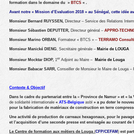
formation dans le domaine du »
BTCS
« .
Avant notre « Mission d’Evaluation 2018 » au Sénégal, cette idée ava
Monsieur Bernard RUYSSEN,
Directeur – Service des Relations Intern
Monsieur Sébastien DEPUTTER,
Directeur général –
APPRO-TECHN
Monsieur Marino ORBAN,
Formateur « BTCS » –
TERRAMO Consult
Monsieur Manické DIENG
, Secrétaire générale –
Mairie de LOUGA
er
Monsieur Mocktar DIOP,
1
Adjoint au Maire –
Mairie de Louga
Monsieur Babacar SARR,
Conseiller de Monsieur le Maire de Louga –
Contexte & Objectif
Dans le cadre du partenariat entre la
«
Province de Namur » et « la 
de solidarité internationale
«
ATS-Belgique
asbl
» a pu doter le nouv
pour la fabrication de matériaux de construction en terre compressé
Une activité de production de carreaux hexagonaux, pour le pavage,
et l’acquisition d’une seconde presse est envisagée au courant de 
Le Centre de formation aux métiers de Louga
(
CFP/CEFAM
)
est par