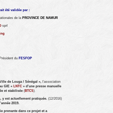
it été validée par :
ationales de la
PROVINCE DE NAMUR
O
sprl
ing
 Président du
FESFOP
Ville de Louga / Sénégal »,
l’association
eau GIE «
LNTC
» d’une presse manuelle
e et stabilisée
(
BTCS
).
 y est actuellement pratiquée.
(12/2016)
l’année 2019.
tie prenante dans ce projet et a