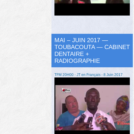
MAI – JUIN 2017 —
TOUBACOUTA — CABINET
DENTAIRE +
RADIOGRAPHIE
TFM 20H00 - JT en Français - 8 Juin 2017