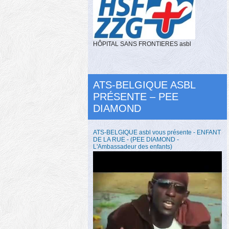
HÔPITAL SANS FRONTIERES asbl
ATS-BELGIQUE ASBL
PRÉSENTE – PEE
DIAMOND
ATS-BELGIQUE asbl vous présente - ENFANT
DE LA RUE - (PEE DIAMOND -
L'Ambassadeur des enfants)