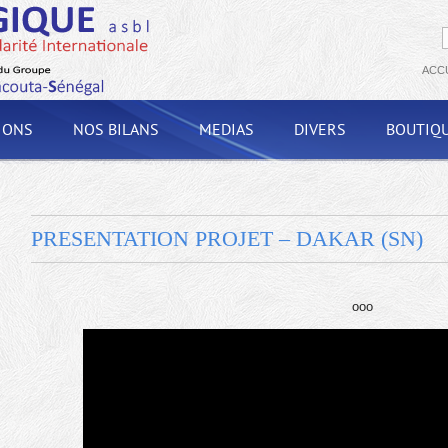
ACC
IONS
NOS BILANS
MEDIAS
DIVERS
BOUTIQ
PRESENTATION PROJET – DAKAR (SN)
ooo