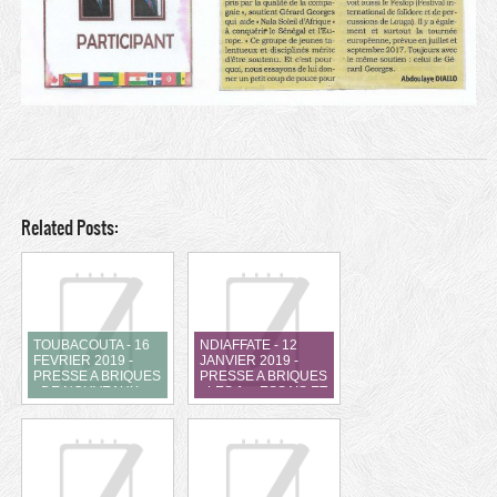
Related Posts:
TOUBACOUTA - 16
NDIAFFATE - 12
FEVRIER 2019 -
JANVIER 2019 -
PRESSE A BRIQUES
PRESSE A BRIQUES
- DE NOUVEAUX
- LES 1er ESSAIS ET
ESSAIS DE
LE DEBUT DE
PRODUCTION "
PRODUCTION
GRANDEUR
NATURE "