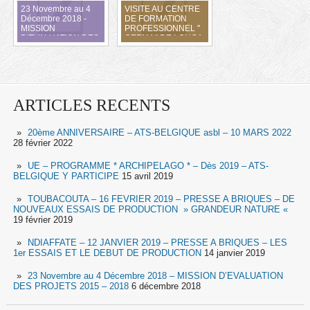
23 Novembre au 4
VISITE AU CENTRE
Décembre 2018 -
DE FORMATION
MISSION
PROFESSIONNEL "
D'EVALUATION DES
CEFAM " DE LOUGA -
PROJETS 2015 -
PROPOSITION
2018
D'APPUI PAR ATS-
BELGIQUE asbl
ARTICLES RECENTS
20ème ANNIVERSAIRE – ATS-BELGIQUE asbl – 10 MARS 2022
28 février 2022
UE – PROGRAMME * ARCHIPELAGO * – Dès 2019 – ATS-
BELGIQUE Y PARTICIPE
15 avril 2019
TOUBACOUTA – 16 FEVRIER 2019 – PRESSE A BRIQUES – DE
NOUVEAUX ESSAIS DE PRODUCTION » GRANDEUR NATURE «
19 février 2019
NDIAFFATE – 12 JANVIER 2019 – PRESSE A BRIQUES – LES
1er ESSAIS ET LE DEBUT DE PRODUCTION
14 janvier 2019
23 Novembre au 4 Décembre 2018 – MISSION D’EVALUATION
DES PROJETS 2015 – 2018
6 décembre 2018