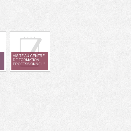
VISITE AU CENTRE
DE FORMATION
PROFESSIONNEL "
S
CEFAM " DE LOUGA -
PROPOSITION
D'APPUI PAR ATS-
BELGIQUE asbl