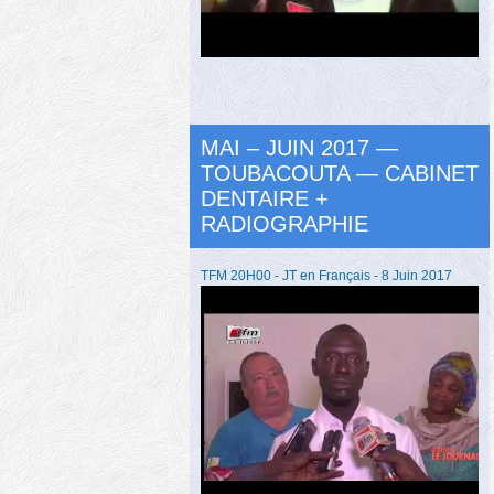
MAI – JUIN 2017 —
TOUBACOUTA — CABINET
DENTAIRE +
RADIOGRAPHIE
TFM 20H00 - JT en Français - 8 Juin 2017