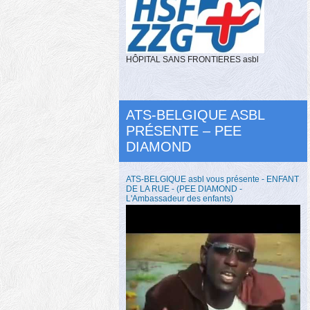
HÔPITAL SANS FRONTIERES asbl
ATS-BELGIQUE ASBL
PRÉSENTE – PEE
DIAMOND
ATS-BELGIQUE asbl vous présente - ENFANT
DE LA RUE - (PEE DIAMOND -
L'Ambassadeur des enfants)