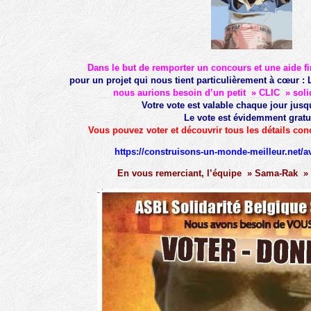
Dans le but de remporter un concours et une aide fi
pour un projet qui nous tient particulièrement à cœur : 
nous aurions besoin d’un petit » CLIC » solid
Votre vote est valable chaque jour jusq
Le vote est évidemment gratui
Vous pouvez voter et découvrir tous les détails conc
https://construisons-un-monde-meilleur.net/
En vous remerciant, l’équipe » Sama-Rak »