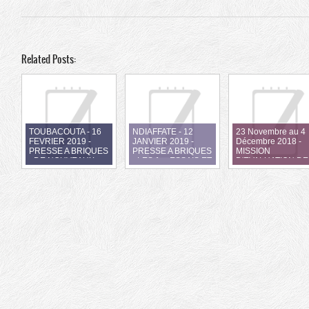
Related Posts:
TOUBACOUTA - 16
NDIAFFATE - 12
23 Novembre au 4
FEVRIER 2019 -
JANVIER 2019 -
Décembre 2018 -
PRESSE A BRIQUES
PRESSE A BRIQUES
MISSION
- DE NOUVEAUX
- LES 1er ESSAIS ET
D'EVALUATION DE
ESSAIS DE
LE DEBUT DE
PROJETS 2015 -
PRODUCTION "
PRODUCTION
2018
GRANDEUR
NATURE "